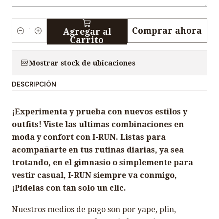
Comprar ahora
Agregar al
C
Carrito
a
n
Mostrar stock de ubicaciones
t
DESCRIPCIÓN
i
d
¡Experimenta y prueba con nuevos estilos y
a
outfits! Viste las ultimas combinaciones en
d
moda y confort con I-RUN. Listas para
acompañarte en tus rutinas diarias, ya sea
trotando, en el gimnasio o simplemente para
vestir casual, I-RUN siempre va conmigo,
¡Pídelas con tan solo un clic.
Nuestros medios de pago son por yape, plin,