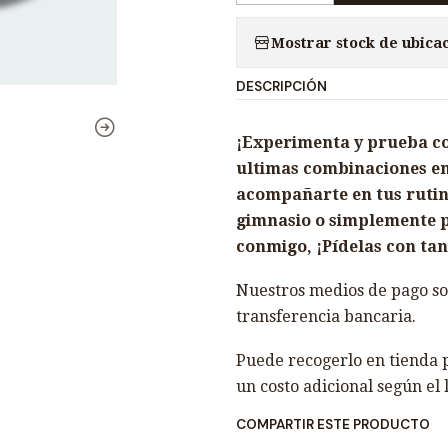
a
Mostrar stock de ubica
n
t
DESCRIPCIÓN
i
d
¡Experimenta y prueba con 
a
ultimas combinaciones en
d
acompañarte en tus rutina
gimnasio o simplemente p
conmigo, ¡Pídelas con tan 
Nuestros medios de pago son
transferencia bancaria.
Puede recogerlo en tienda p
un costo adicional según el 
COMPARTIR ESTE PRODUCTO