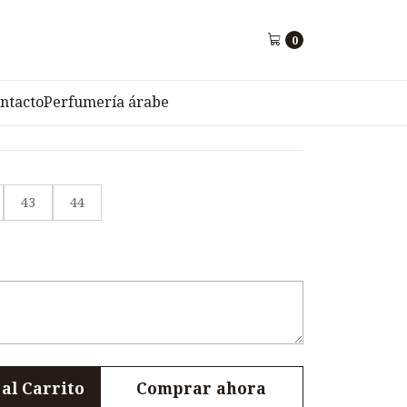
34
0
ortiva para Hombre I-
ntacto
Perfumería árabe
43
44
al Carrito
Comprar ahora