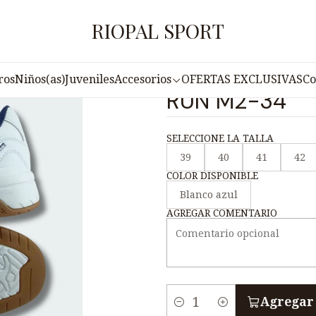
nicio
Caballeros
Zapatilla Deportiva para Hombre I-RUN M2-
RIOPAL SPORT
|
Zapatilla Dep
ros
Niños(as)
Juveniles
Accesorios
OFERTAS EXCLUSIVAS
Co
RUN M2-34
SELECCIONE LA TALLA
39
40
41
42
COLOR DISPONIBLE
Blanco azul
AGREGAR COMENTARIO
Agregar 
C