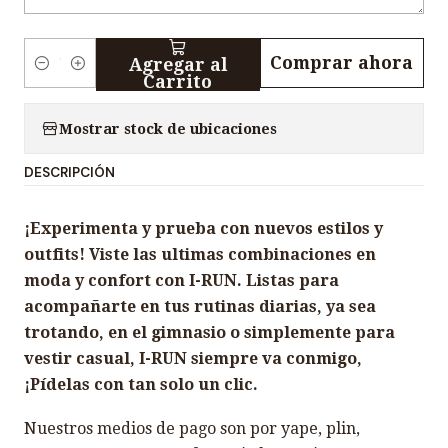
Comprar ahora
Agregar al
C
Carrito
a
n
Mostrar stock de ubicaciones
t
DESCRIPCIÓN
i
d
¡Experimenta y prueba con nuevos estilos y
a
outfits! Viste las ultimas combinaciones en
d
moda y confort con I-RUN. Listas para
acompañarte en tus rutinas diarias, ya sea
trotando, en el gimnasio o simplemente para
vestir casual, I-RUN siempre va conmigo,
¡Pídelas con tan solo un clic.
Nuestros medios de pago son por yape, plin,