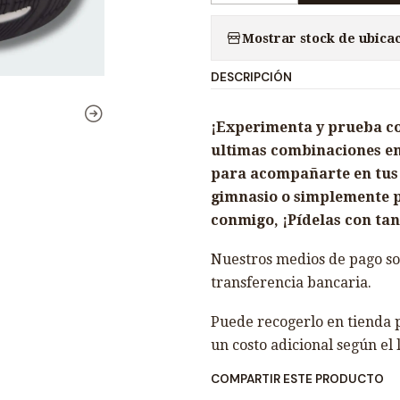
a
Mostrar stock de ubica
n
t
DESCRIPCIÓN
i
d
¡Experimenta y prueba con 
a
ultimas combinaciones en
d
para acompañarte en tus r
gimnasio o simplemente p
conmigo, ¡Pídelas con tan 
Nuestros medios de pago son
transferencia bancaria.
Puede recogerlo en tienda p
un costo adicional según el 
COMPARTIR ESTE PRODUCTO