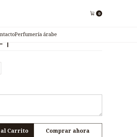
2- 1
0
ortiva para Hombre
ntacto
Perfumería árabe
 1
al Carrito
Comprar ahora