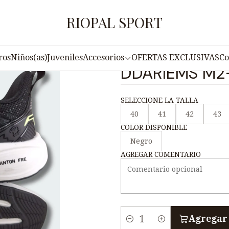
io
Caballeros
Zapatilla Deportiva para Hombre DDARIEMS M
RIOPAL SPORT
|
Zapatilla Dep
ros
Niños(as)
Juveniles
Accesorios
OFERTAS EXCLUSIVAS
Co
DDARIEMS M2-
SELECCIONE LA TALLA
40
41
42
43
COLOR DISPONIBLE
Negro
AGREGAR COMENTARIO
Agregar 
C