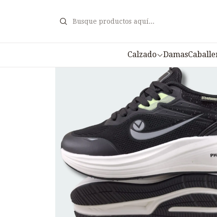
Inic
Calzado
Damas
Caballe