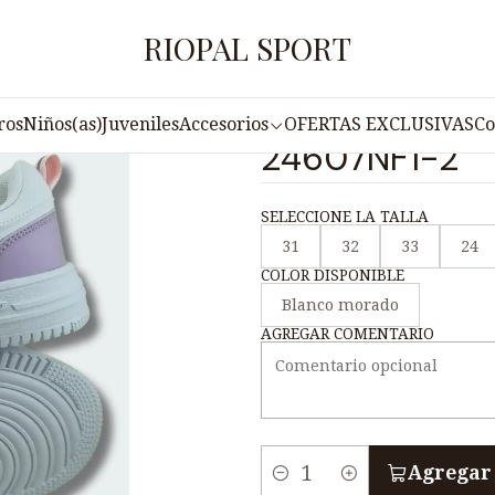
nicio
Juveniles
Zapatilla Deportiva Juvenil PUNTO V 24607NF1
RIOPAL SPORT
|
Zapatilla Dep
ros
Niños(as)
Juveniles
Accesorios
OFERTAS EXCLUSIVAS
Co
24607NF1-2
SELECCIONE LA TALLA
31
32
33
24
COLOR DISPONIBLE
Blanco morado
AGREGAR COMENTARIO
Agregar 
C