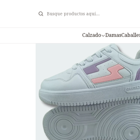
I
Calzado
Damas
Caballe