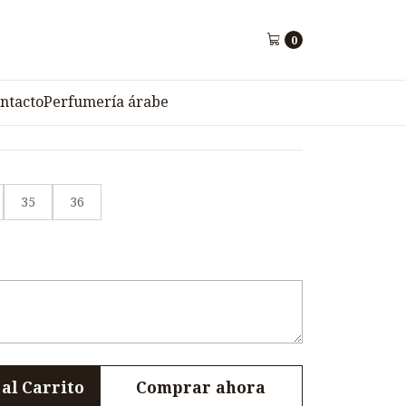
-2
0
ortiva Juvenil PUNTO V
ntacto
Perfumería árabe
35
36
al Carrito
Comprar ahora