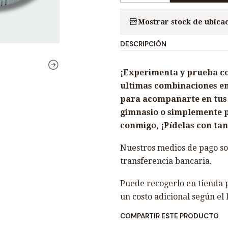
a
Mostrar stock de ubica
n
t
DESCRIPCIÓN
i
d
¡Experimenta y prueba con 
a
ultimas combinaciones en
d
para acompañarte en tus r
gimnasio o simplemente p
conmigo, ¡Pídelas con tan 
Nuestros medios de pago son
transferencia bancaria.
Puede recogerlo en tienda p
un costo adicional según el 
COMPARTIR ESTE PRODUCTO