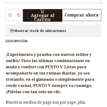
Comprar ahora
Agregar al
C
Carrito
a
n
Mostrar stock de ubicaciones
t
DESCRIPCIÓN
i
d
¡Experimenta y prueba con nuevos estilos y
a
outfits! Viste las ultimas combinaciones en
d
moda y confort con PUNTO V. Listas para
acompañarte en tus rutinas diarias, ya sea
trotando, en el gimnasio o simplemente para
vestir casual, PUNTO V siempre va conmigo,
¡Pídelas con tan solo un clic.
Nuestros medios de pago son por yape, plin,