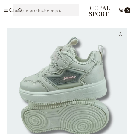
RIOPAL
Inicio
Juveniles
Zapatilla Deportiva Juvenil PUNTO V 24605SBF8
0
SPORT