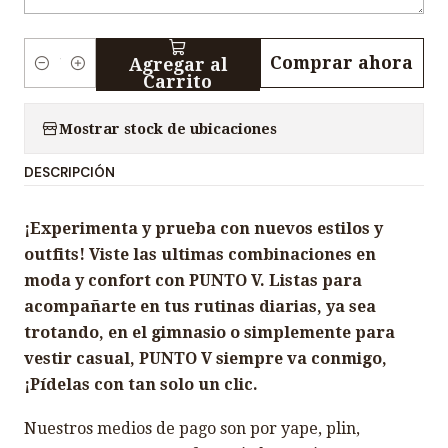
Comprar ahora
Agregar al
C
Carrito
a
n
Mostrar stock de ubicaciones
t
DESCRIPCIÓN
i
d
¡Experimenta y prueba con nuevos estilos y
a
outfits! Viste las ultimas combinaciones en
d
moda y confort con PUNTO V. Listas para
acompañarte en tus rutinas diarias, ya sea
trotando, en el gimnasio o simplemente para
vestir casual, PUNTO V siempre va conmigo,
¡Pídelas con tan solo un clic.
Nuestros medios de pago son por yape, plin,