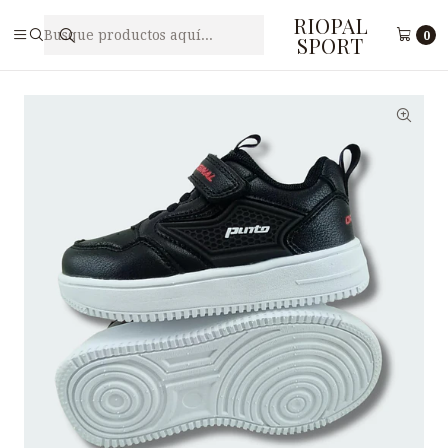
RIOPAL
Inicio
Juveniles
Zapatilla Deportiva Juvenil PUNTO V 24605BM9
0
SPORT