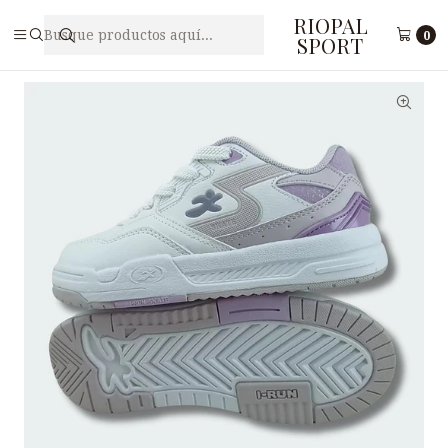
RIOPAL
Inicio
Juveniles
Zapatilla Deportiva Juvenil I-RUN N8-3
0
SPORT