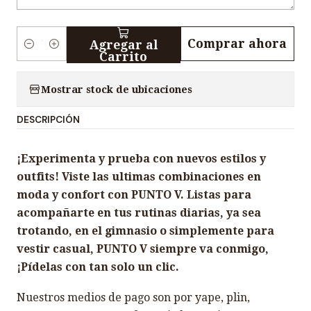
Comprar ahora
Agregar al
C
Carrito
a
n
Mostrar stock de ubicaciones
t
DESCRIPCIÓN
i
d
¡Experimenta y prueba con nuevos estilos y
a
outfits! Viste las ultimas combinaciones en
d
moda y confort con PUNTO V. Listas para
acompañarte en tus rutinas diarias, ya sea
trotando, en el gimnasio o simplemente para
vestir casual, PUNTO V siempre va conmigo,
¡Pídelas con tan solo un clic.
Nuestros medios de pago son por yape, plin,