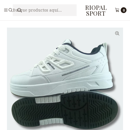
RIOPAL
Inicio
Caballeros
Zapatilla Deportiva Hombre PUNTO V M7-5
0
SPORT