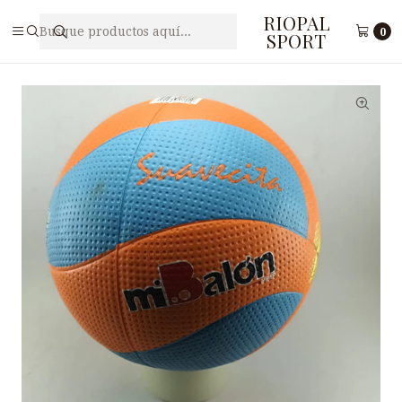
RIOPAL
Inicio
Accesorios
Pelotas deportivas
Pelota de Vóley Mi Balón SQ32566V
0
SPORT