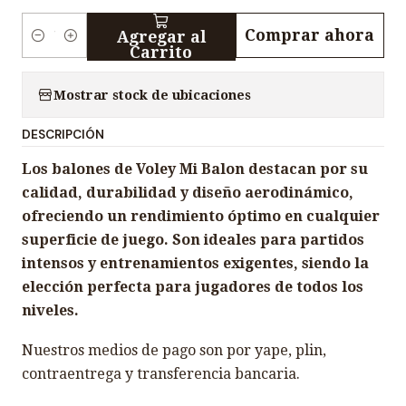
Comprar ahora
Agregar al
C
Carrito
a
n
Mostrar stock de ubicaciones
t
DESCRIPCIÓN
i
d
Los balones de Voley Mi Balon destacan por su
a
calidad, durabilidad y diseño aerodinámico,
d
ofreciendo un rendimiento óptimo en cualquier
superficie de juego. Son ideales para partidos
intensos y entrenamientos exigentes, siendo la
elección perfecta para jugadores de todos los
niveles.
Nuestros medios de pago son por yape, plin,
contraentrega y transferencia bancaria.