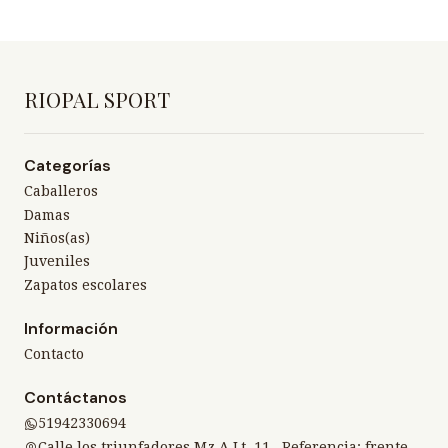
RIOPAL SPORT
Categorías
Caballeros
Damas
Niños(as)
Juveniles
Zapatos escolares
Información
Contacto
Contáctanos
51942330694
Calle los triunfadores Mz A Lt. 11 , Referencia: frente