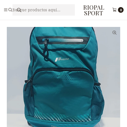
RIOPAL
Inicio
Accesorios
Mochilas
MOCHILA PUNTO ORIGINAL F2-2
0
SPORT