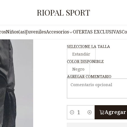
Inicio
Accesorios
Mochilas
MOCHILA PUNTO ORIGINAL F2-
RIOPAL SPORT
|
MOCHILA PUNT
ros
Niños(as)
Juveniles
Accesorios
OFERTAS EXCLUSIVAS
Co
SELECCIONE LA TALLA
Estandár
COLOR DISPONIBLE
Negro
AGREGAR COMENTARIO
Agregar 
C
a