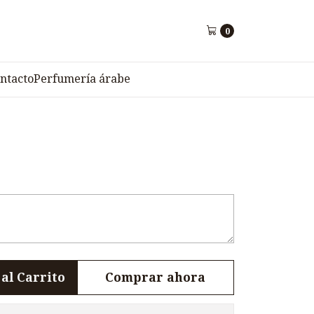
1
0
O ORIGINAL F2-1
ntacto
Perfumería árabe
al Carrito
Comprar ahora