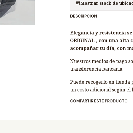
Mostrar stock de ubica
n
t
DESCRIPCIÓN
i
d
Elegancia y resistencia 
a
ORIGINAL , con una alta c
d
acompañar tu día, con ma
Nuestros medios de pago son
transferencia bancaria.
Puede recogerlo en tienda p
un costo adicional según el 
COMPARTIR ESTE PRODUCTO