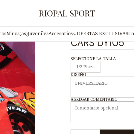
Accesorios
Frazadas
FRAZADA TERCIO PELO TRUELOVE CAR
RIOPAL SPORT
|
FRAZADA TER
ros
Niños(as)
Juveniles
Accesorios
OFERTAS EXCLUSIVAS
Co
CARS DY105
SELECCIONE LA TALLA
1/2 Plaza
DISEÑO
AGREGAR COMENTARIO