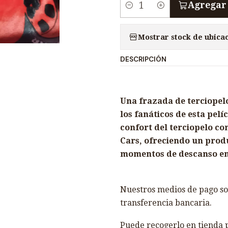
Agregar 
C
a
Mostrar stock de ubica
n
t
DESCRIPCIÓN
i
d
a
Una frazada de terciopelo
d
los fanáticos de esta pel
confort del terciopelo co
Cars, ofreciendo un prod
momentos de descanso en
Nuestros medios de pago son
transferencia bancaria.
Puede recogerlo en tienda p