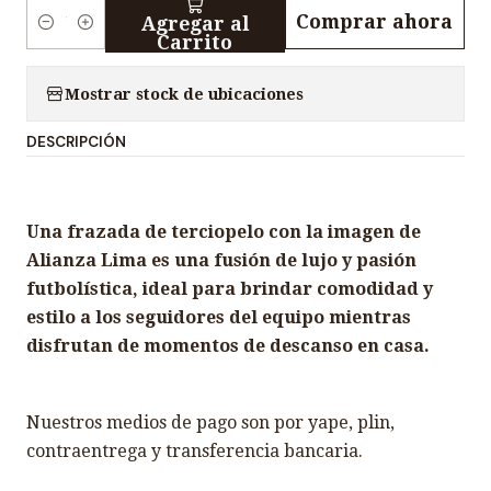
Comprar ahora
Agregar al
C
Carrito
a
n
Mostrar stock de ubicaciones
t
DESCRIPCIÓN
i
d
a
Una frazada de terciopelo con la imagen de
d
Alianza Lima es una fusión de lujo y pasión
futbolística, ideal para brindar comodidad y
estilo a los seguidores del equipo mientras
disfrutan de momentos de descanso en casa.
Nuestros medios de pago son por yape, plin,
contraentrega y transferencia bancaria.