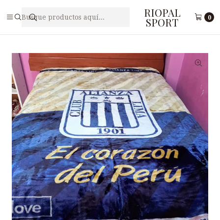
RIOPAL
Inicio
Accesorios
Frazadas
FRAZADA TERCIO PELO TRUELOVE ALIANZA LIMA
0
SPORT
AL1901C