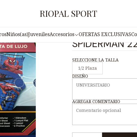
cesorios
Cobertores
COBERTOR 5 PIEZAS TRUELOVE SPIDE
RIOPAL SPORT
|
COBERTOR 5 
ros
Niños(as)
Juveniles
Accesorios
OFERTAS EXCLUSIVAS
Co
SPIDERMAN 2
SELECCIONE LA TALLA
1/2 Plaza
DISEÑO
AGREGAR COMENTARIO