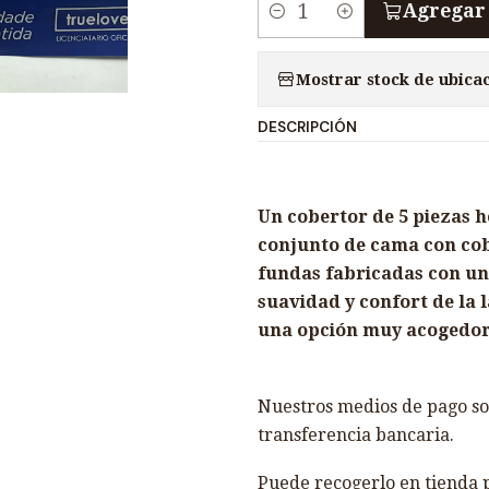
Agregar 
C
a
Mostrar stock de ubica
n
t
DESCRIPCIÓN
i
d
a
Un cobertor de 5 piezas h
d
conjunto de cama con cob
fundas fabricadas con un 
suavidad y confort de la 
una opción muy acogedor
Nuestros medios de pago son
transferencia bancaria.
Puede recogerlo en tienda p