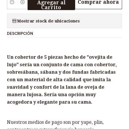
Comprar ahora
Agregar al
C
Carrito
a
n
Mostrar stock de ubicaciones
t
DESCRIPCIÓN
i
d
a
Un cobertor de 5 piezas hecho de "ovejita de
d
lujo" sería un conjunto de cama con cobertor,
sobresábana, sábana y dos fundas fabricadas
con un material de alta calidad que imita la
suavidad y confort de la lana de oveja de
manera lujosa. Sería una opción muy
acogedora y elegante para su cama.
Nuestros medios de pago son por yape, plin,