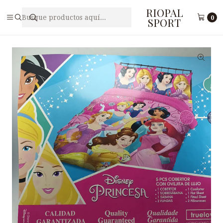
RIOPAL
Inicio
Accesorios
Cobertores
COBERTOR 5 PIEZAS TRUELOVE PRINCESAS 305A
0
SPORT