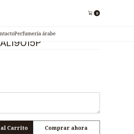
IMA AL19015P
0
PIEZAS TRUELOVE
ntacto
Perfumería árabe
 AL19015P
al Carrito
Comprar ahora