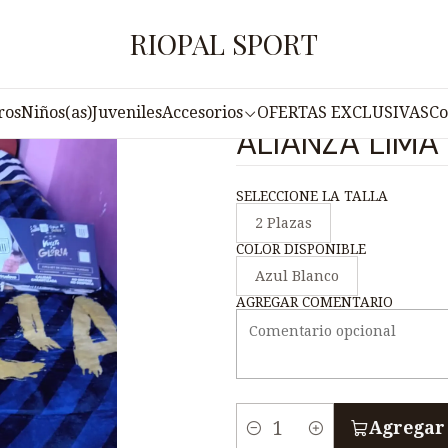
rios
Cobertores
COBERTOR 5 PIEZAS TRUELOVE ALIANZA L
RIOPAL SPORT
|
COBERTOR 5 
ros
Niños(as)
Juveniles
Accesorios
OFERTAS EXCLUSIVAS
Co
ALIANZA LIMA
SELECCIONE LA TALLA
2 Plazas
COLOR DISPONIBLE
Azul Blanco
AGREGAR COMENTARIO
Agregar 
C