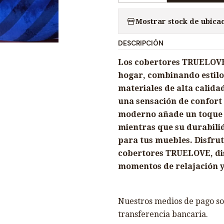
a
Mostrar stock de ubica
n
t
DESCRIPCIÓN
i
d
Los cobertores TRUELOVE
a
hogar, combinando estilo
d
materiales de alta calida
una sensación de confort 
moderno añade un toque d
mientras que su durabili
para tus muebles. Disfruta
cobertores TRUELOVE, d
momentos de relajación 
Nuestros medios de pago son
transferencia bancaria.