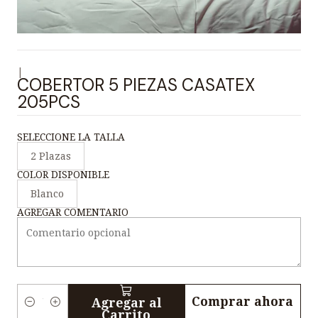
|
COBERTOR 5 PIEZAS CASATEX
205PCS
SELECCIONE LA TALLA
2 Plazas
COLOR DISPONIBLE
Blanco
AGREGAR COMENTARIO
Comprar ahora
Agregar al
C
Carrito