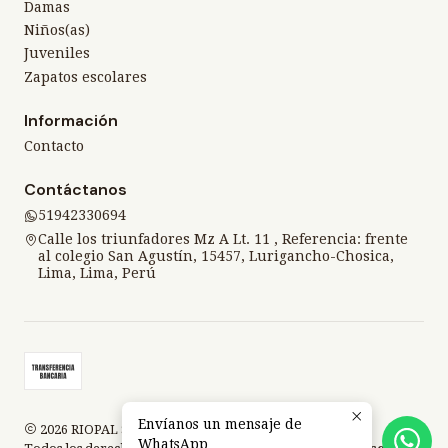
Damas
Niños(as)
Juveniles
Zapatos escolares
Información
Contacto
Contáctanos
51942330694
Calle los triunfadores Mz A Lt. 11 , Referencia: frente
al colegio San Agustín, 15457, Lurigancho-Chosica,
Lima, Lima, Perú
Envíanos un mensaje de
2026 RIOPAL SPORT.
WhatsApp