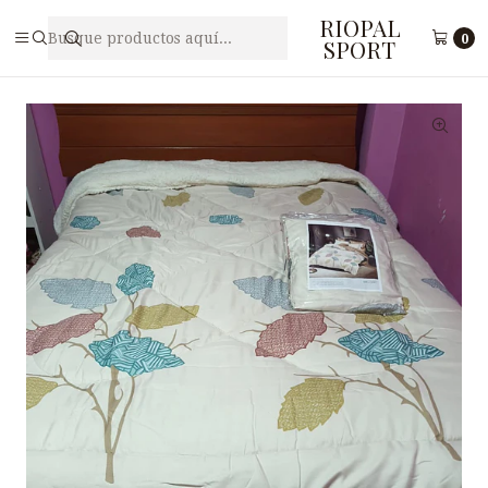
RIOPAL
Inicio
Accesorios
Cobertores
COBERTOR 5 PIEZAS CASATEX 205PCS
0
SPORT