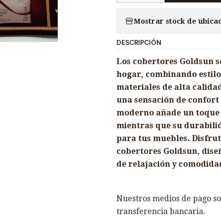
a
Mostrar stock de ubica
n
t
DESCRIPCIÓN
i
d
Los cobertores Goldsun s
a
hogar, combinando estilo
d
materiales de alta calida
una sensación de confort 
moderno añade un toque d
mientras que su durabili
para tus muebles. Disfruta
cobertores Goldsun, dis
de relajación y comodida
Nuestros medios de pago son
transferencia bancaria.