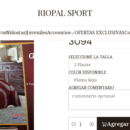
cio
Accesorios
Cobertores
COBERTOR 3 PIEZAS GOLDSUN 3
RIOPAL SPORT
|
COBERTOR 3 
ros
Niños(as)
Juveniles
Accesorios
OFERTAS EXCLUSIVAS
Co
3094
SELECCIONE LA TALLA
2 Plazas
COLOR DISPONIBLE
Plomo Rojo
AGREGAR COMENTARIO
Agregar 
C