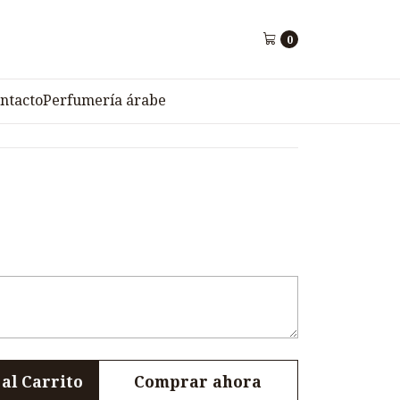
094
0
PIEZAS GOLDSUN
ntacto
Perfumería árabe
al Carrito
Comprar ahora