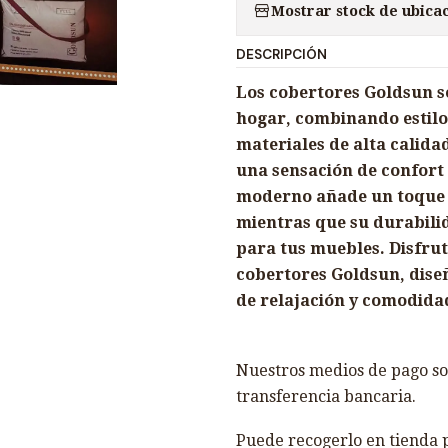
Mostrar stock de ubica
n
t
DESCRIPCIÓN
i
d
Los cobertores Goldsun s
a
hogar, combinando estilo
d
materiales de alta calida
una sensación de confort 
moderno añade un toque d
mientras que su durabili
para tus muebles. Disfruta
cobertores Goldsun, dis
de relajación y comodida
Nuestros medios de pago son
transferencia bancaria.
Puede recogerlo en tienda p