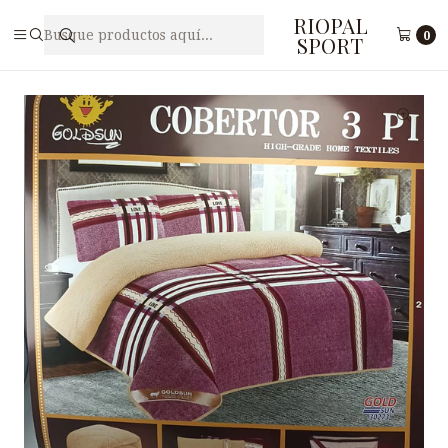
RIOPAL
Inicio
Accesorios
Cobertores
COBERTOR 3 PIEZAS GOLDSUN 30273
0
SPORT