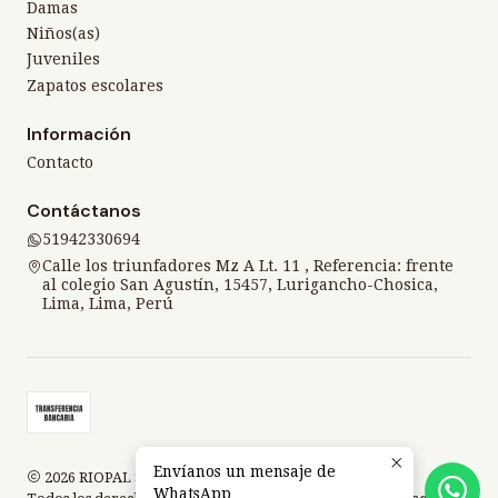
Damas
Niños(as)
Juveniles
Zapatos escolares
Información
Contacto
Contáctanos
51942330694
Calle los triunfadores Mz A Lt. 11 , Referencia: frente
al colegio San Agustín, 15457, Lurigancho-Chosica,
Lima, Lima, Perú
Envíanos un mensaje de
2026 RIOPAL SPORT.
WhatsApp