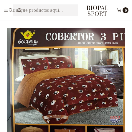
RIOPAL
Inicio
Accesorios
Cobertores
COBERTOR 3 PIEZAS GOLDSUN 30239
0
SPORT