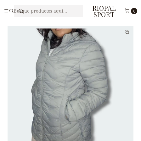
RIOPAL
Inicio
Accesorios
Casacas
CASACA YD B36103VC
0
SPORT