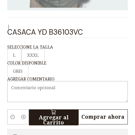
|
CASACA YD B36103VC
SELECCIONE LA TALLA
L
XXXL
COLOR DISPONIBLE
GRIS
AGREGAR COMENTARIO
Comprar ahora
Agregar al
C
Carrito
a