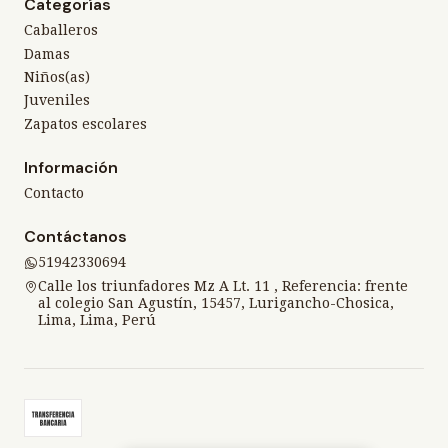
Categorías
Caballeros
Damas
Niños(as)
Juveniles
Zapatos escolares
Información
Contacto
Contáctanos
51942330694
Calle los triunfadores Mz A Lt. 11 , Referencia: frente
al colegio San Agustín, 15457, Lurigancho-Chosica,
Lima, Lima, Perú