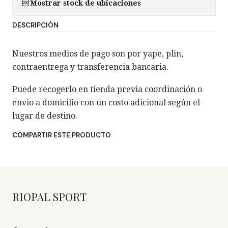
n
Mostrar stock de ubicaciones
t
DESCRIPCIÓN
i
d
Nuestros medios de pago son por yape, plin,
a
contraentrega y transferencia bancaria.
d
Puede recogerlo en tienda previa coordinación o
envio a domicilio con un costo adicional según el
lugar de destino.
COMPARTIR ESTE PRODUCTO
RIOPAL SPORT