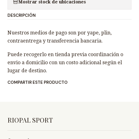
n
Mostrar stock de ubicaciones
t
DESCRIPCIÓN
i
d
Nuestros medios de pago son por yape, plin,
a
contraentrega y transferencia bancaria.
d
Puede recogerlo en tienda previa coordinación o
envio a domicilio con un costo adicional según el
lugar de destino.
COMPARTIR ESTE PRODUCTO
RIOPAL SPORT