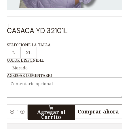
|
CASACA YD 32101L
SELECCIONE LA TALLA
L
XL
COLOR DISPONIBLE
Morado
AGREGAR COMENTARIO
Comprar ahora
Agregar al
C
Carrito
a