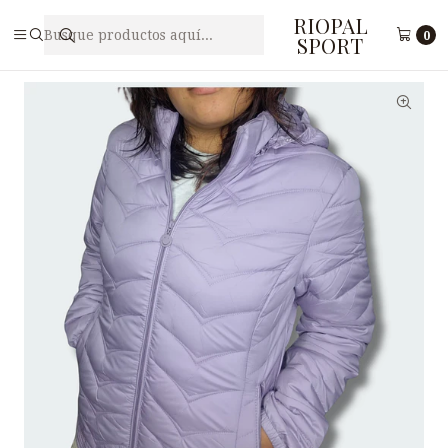
RIOPAL
Inicio
Accesorios
Casacas
CASACA YD 32101L
0
SPORT