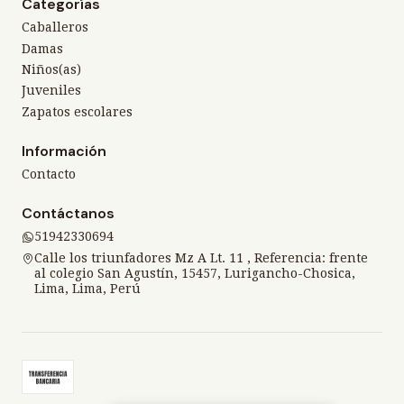
Categorías
Caballeros
Damas
Niños(as)
Juveniles
Zapatos escolares
Información
Contacto
Contáctanos
51942330694
Calle los triunfadores Mz A Lt. 11 , Referencia: frente
al colegio San Agustín, 15457, Lurigancho-Chosica,
Lima, Lima, Perú