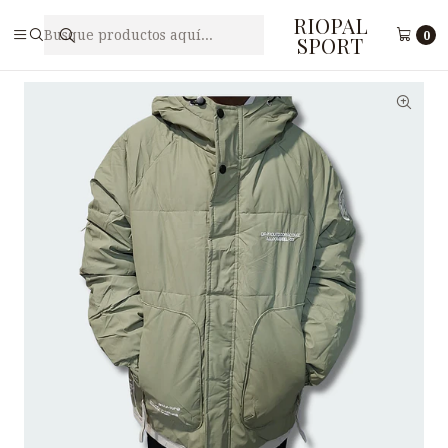
RIOPAL
Inicio
Accesorios
Casacas
CASACA LYD 89185VC
0
SPORT