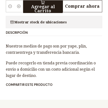
Comprar ahora
Agregar al
C
Carrito
a
n
Mostrar stock de ubicaciones
t
DESCRIPCIÓN
i
d
Nuestros medios de pago son por yape, plin,
a
contraentrega y transferencia bancaria.
d
Puede recogerlo en tienda previa coordinación o
envio a domicilio con un costo adicional según el
lugar de destino.
COMPARTIR ESTE PRODUCTO