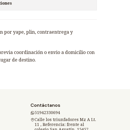
ciones
 por yape, plin, contraentrega y
revia coordinación o envio a domicilio con
lugar de destino.
Contáctanos
51942330694
Calle los triunfadores Mz A Lt.
11 , Referencia: frente al
colegio San Agustín, 15457,