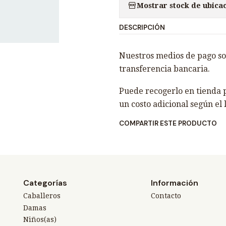
Mostrar stock de ubica
n
t
DESCRIPCIÓN
i
d
Nuestros medios de pago son
a
transferencia bancaria.
d
Puede recogerlo en tienda p
un costo adicional según el 
COMPARTIR ESTE PRODUCTO
Categorías
Información
Caballeros
Contacto
Damas
Niños(as)