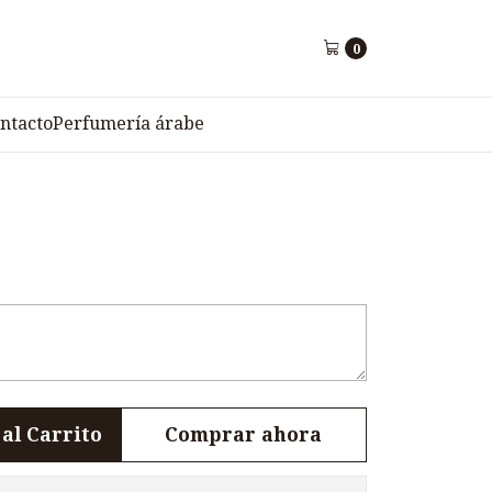
0
2306VC
ntacto
Perfumería árabe
al Carrito
Comprar ahora