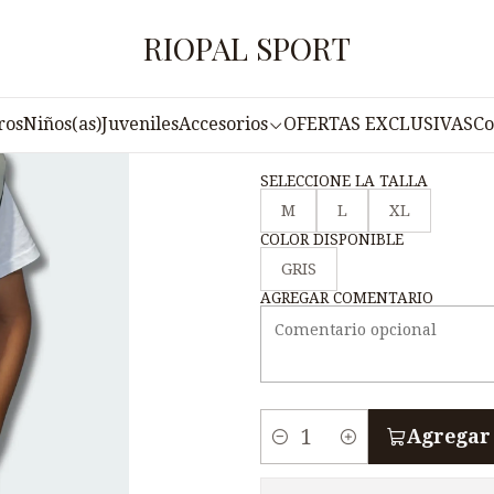
Inicio
Accesorios
Casacas
CASACA LYD 2306VC
RIOPAL SPORT
|
CASACA LYD 
ros
Niños(as)
Juveniles
Accesorios
OFERTAS EXCLUSIVAS
Co
SELECCIONE LA TALLA
M
L
XL
COLOR DISPONIBLE
GRIS
AGREGAR COMENTARIO
Agregar 
C
a