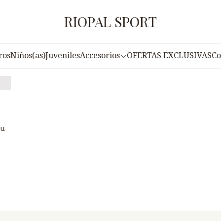
Inicio
Blog
Blog
RIOPAL SPORT
Blog
ros
Niños(as)
Juveniles
Accesorios
OFERTAS EXCLUSIVAS
Co
su