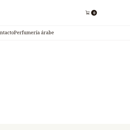
0
ntacto
Perfumería árabe